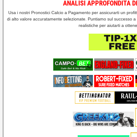
ANALISI APPROFONDITA DE
Usa i nostri Pronostici Calcio a Pagamento per assicurarti un profitto
di alto valore accuratamente selezionate. Puntiamo sul successo a 
realistiche per aiutarti a ottener