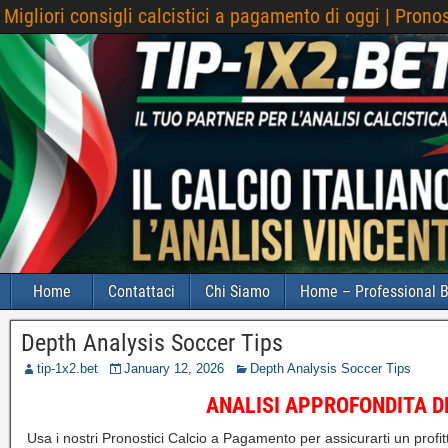
Migliori consigli calcistici a pagamento di oggi | Pro
Home
Contattaci
Chi Siamo
Home – Professional B
Depth Analysis Soccer Tips
tip-1x2.bet
January 12, 2026
Depth Analysis Soccer Tips
ANALISI APPROFONDITA DE
Usa i nostri Pronostici Calcio a Pagamento per assicurarti un profitto