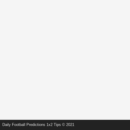
Daily Football Predictions 1x2 Tips © 2021