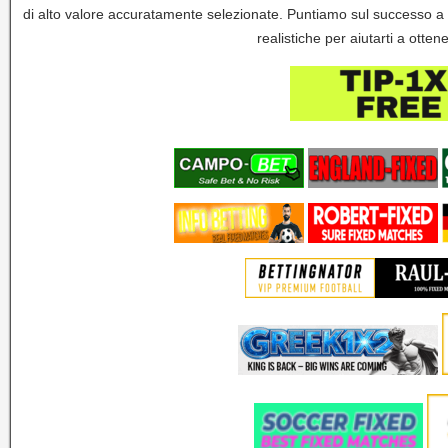
di alto valore accuratamente selezionate. Puntiamo sul successo a 
realistiche per aiutarti a ottener